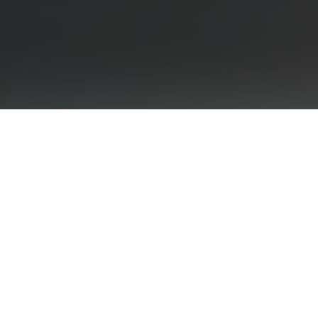
Provádíme opravy elektronických částí
průmyslové automatizace, měření a
regulace, opravy ručního elektrického
nářadí.